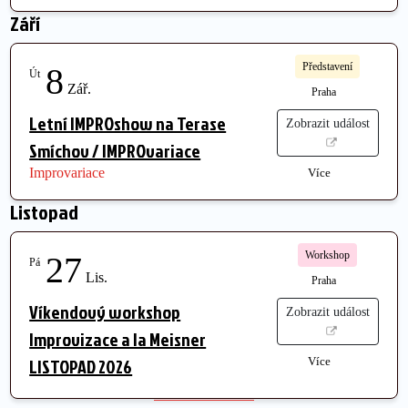
Září
Představení
8
Út
Zář.
Praha
Letní IMPROshow na Terase
Zobrazit událost
Smíchov / IMPROvariace
Improvariace
Více
Listopad
Workshop
27
Pá
Lis.
Praha
Víkendový workshop
Zobrazit událost
Improvizace a la Meisner
LISTOPAD 2026
Více