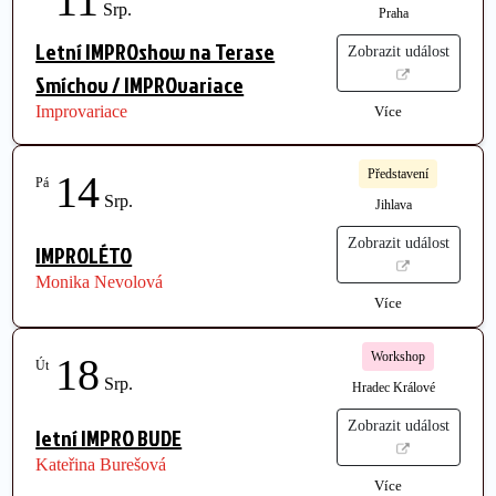
11
Srp.
Praha
Letní IMPROshow na Terase
Zobrazit událost
Smíchov / IMPROvariace
Improvariace
Více
Představení
14
Pá
Srp.
Jihlava
Zobrazit událost
IMPROLÉTO
Monika Nevolová
Více
Workshop
18
Út
Srp.
Hradec Králové
Zobrazit událost
letní IMPRO BUDE
Kateřina Burešová
Více